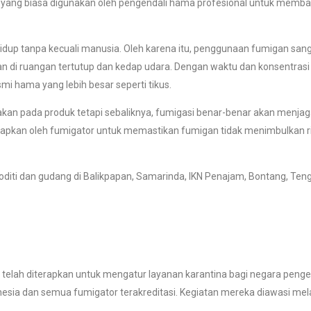
an yang biasa digunakan oleh pengendali hama profesional untuk me
dup tanpa kecuali manusia. Oleh karena itu, penggunaan fumigan sanga
an di ruangan tertutup dan kedap udara. Dengan waktu dan konsentra
i hama yang lebih besar seperti tikus.
kan pada produk tetapi sebaliknya, fumigasi benar-benar akan menja
rapkan oleh fumigator untuk memastikan fumigan tidak menimbulkan r
diti dan gudang di Balikpapan, Samarinda, IKN Penajam, Bontang, Teng
 telah diterapkan untuk mengatur layanan karantina bagi negara peng
sia dan semua fumigator terakreditasi. Kegiatan mereka diawasi mela