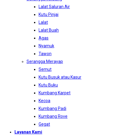
Lalat Saluran Air
Kutu Pinjai
Lalat
Lalat Buah
Agas
Nyamuk
Tawon
Serangga Merayap
Semut
Kutu Busuk atau Kasur
Kutu Buku
Kumbang Karpet
Kecoa
Kumbang Padi
Kumbang Rove
Gegat
Layanan Kami