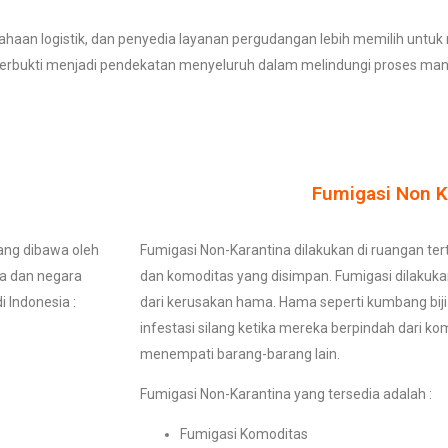
sahaan logistik, dan penyedia layanan pergudangan lebih memilih u
terbukti menjadi pendekatan menyeluruh dalam melindungi proses man
Fumigasi Non K
ang dibawa oleh
Fumigasi Non-Karantina dilakukan di ruangan te
wa dan negara
dan komoditas yang disimpan. Fumigasi dilakuk
i Indonesia :
dari kerusakan hama. Hama seperti kumbang bij
infestasi silang ketika mereka berpindah dari ko
menempati barang-barang lain.
Fumigasi Non-Karantina yang tersedia adalah :
Fumigasi Komoditas