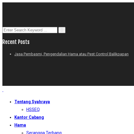
Recent Posts
Jasa Pembasmi, Pengendalian Hama atau Pest Control Balikpapan
Tentang Syahraya
HSSEQ
Kantor Cabang
Hama
Serangga Terbang