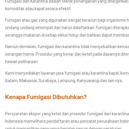
Fumigasi dan Karantina adalah teknik penanganan yang ditargetk
komoditas atau kapal secara efektif.
Fumigan atau gas yang digunakan sangat beracun bagi organisme hi
undang-undang setempat dan harus didaftarkan. Fumigan diterapk
serangga makanan di setiap siklus hidup dan bahkan dapat membasm
Namun demikian, fumigasi dan karantina tidak menyebabkan kerusa
serangan hama. Prosedur yang benar dan ketat pada dasarnya dite
hewan peliharaan.
Kami menyediakan layanan jasa fumigasi atau karantina kapal, komo
Batam, Makassar, Surabaya, Lampung, Banyuwangi dan lain nya.
Kenapa Fumigasi Dibutuhkan?
Persyaratan ekspor yang ketat dan prosedur fumigasi dan karantina
Indonesia memelihara pendaftaran atau pencatat perusahaan Indone
untuk memastikan semuanya berjalan sesuai dengan peraturan.