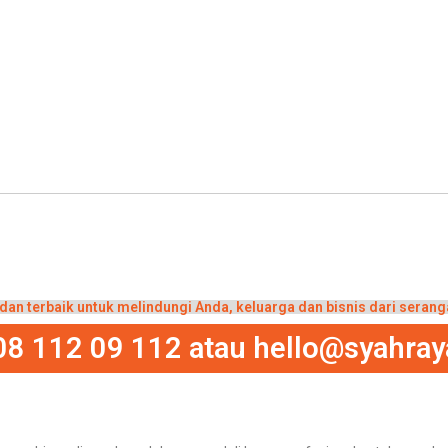
an terbaik untuk melindungi Anda, keluarga dan bisnis dari serang
08 112 09 112 atau hello@syahray