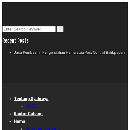
Recent Posts
Jasa Pembasmi, Pengendalian Hama atau Pest Control Balikpapan
Tentang Syahraya
HSSEQ
Kantor Cabang
Hama
Serangga Terbang