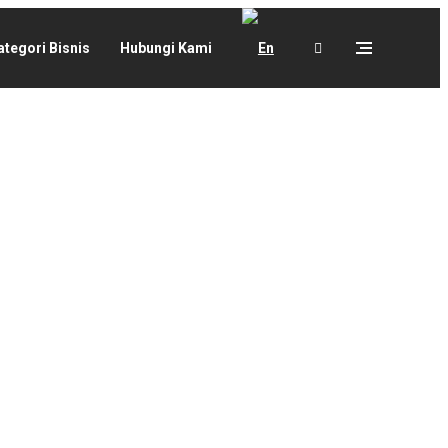
ategori Bisnis
Hubungi Kami
stematis, terus-menerus dan terencana untuk mengamati,
(puskesmas/rumah sakit), pemukiman, komersial (seperti jasa