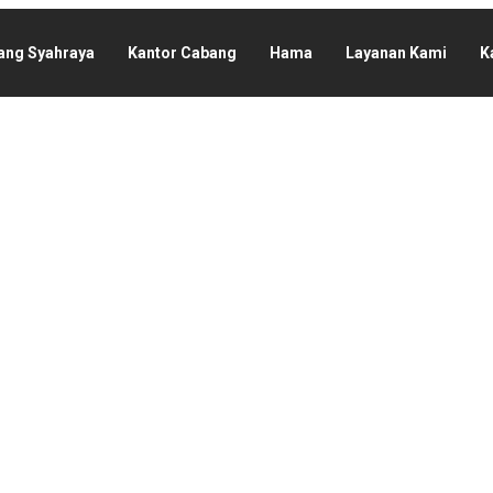
ang Syahraya
Kantor Cabang
Hama
Layanan Kami
K
id
togen Jakarta
ma Vektor Penyakit dan Patogen kegiatan yang dilakukan secara si
anisme yang berpotensi menimbulkan penyakit atau kerusakan.
ungan, sanitasi, dan biosekuriti—baik di sektor
kesehatan masyarakat 
nan.
HAMA