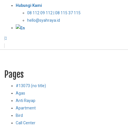
Hubungi Kami
08 112 09 112 | 08 115 37 115
hello@syahraya.id
Pages
#13073 (no title)
Agas
Anti Rayap
Apartment
Bird
Call Center